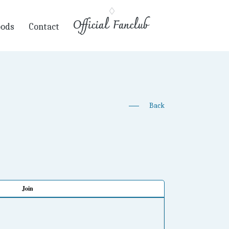
oods
Contact
Join
Login
About Fanclub
Movie
Back
Radio
Gallery
Fan Mail
Ticket
Join
Birthday
Mail