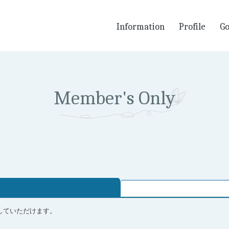
Information
Profile
G
Member's Only
ンしていただけます。
。