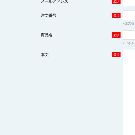
メールアドレス
注文番号
※注文
商品名
※でき
本文