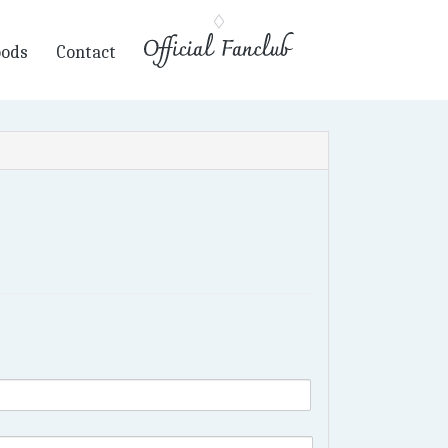
oods
Contact
Join
Login
About Fanclub
Movie
Radio
Gallery
Fan Mail
Ticket
Birthday
Mail